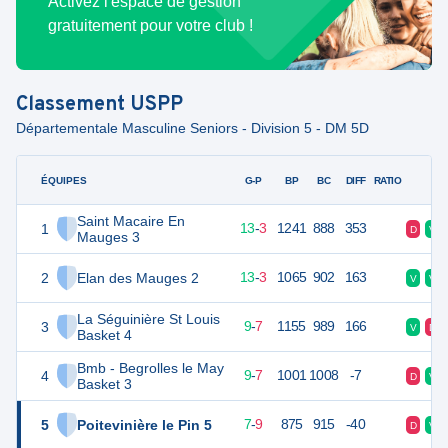
Activez l'espace de gestion
gratuitement pour votre club !
Classement
USPP
Départementale Masculine Seniors - Division 5 - DM 5D
ÉQUIPES
PTS
JO
G-P
BP
BC
DIFF
RATIO
F
Saint Macaire En
1
29
16
13
-
3
1241
888
353
D
V
Mauges 3
2
Elan des Mauges 2
29
16
13
-
3
1065
902
163
V
V
La Séguinière St Louis
3
25
16
9
-
7
1155
989
166
V
D
Basket 4
Bmb - Begrolles le May
4
25
16
9
-
7
1001
1008
-7
D
V
Basket 3
5
Poitevinière le Pin 5
23
16
7
-
9
875
915
-40
D
V