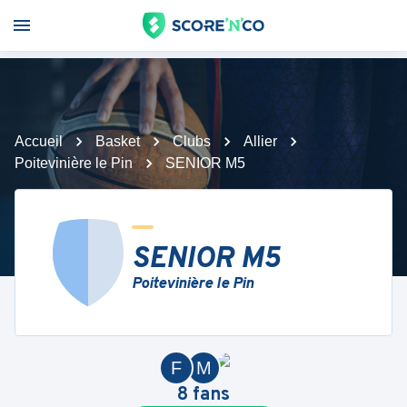
Accueil
Basket
Clubs
Allier
Poitevinière le Pin
SENIOR M5
SENIOR M5
Poitevinière le Pin
F
M
8
fans