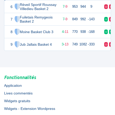
Réveil Sportif Roussay
6
23
16
7
-
9
953
944
9
D
D
Villedieu Basket 2
Fuiletais Remygeois
7
23
16
7
-
9
849
992
-143
V
D
Basket 2
8
Moine Basket Club 3
19
16
4
-
11
770
938
-168
V
V
9
Jub Jallais Basket 4
19
16
3
-
13
749
1082
-333
D
D
Fonctionnalités
Application
Lives commentés
Widgets gratuits
Widgets - Extension Wordpress