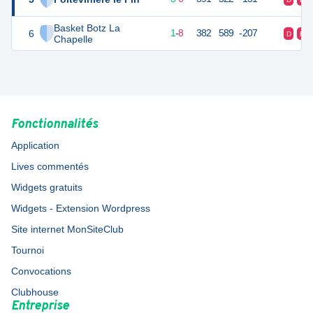
Basket Botz La
6
10
9
1
-
8
382
589
-207
D
D
Chapelle
Fonctionnalités
Application
Lives commentés
Widgets gratuits
Widgets - Extension Wordpress
Site internet MonSiteClub
Tournoi
Convocations
Clubhouse
Entreprise