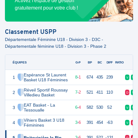
Activez l'espace de gestion
gratuitement pour votre club !
Classement
USPP
Départementale Féminine U18 - Division 3 - D3C -
Départementale féminine U18 - Division 3 - Phase 2
ÉQUIPES
PTS
JO
G-P
BP
BC
DIFF
RATIO
F
Espérance St Laurent
1
17
9
8
-
1
674
435
239
V
V
Basket U18 Féminines
Réveil Sportif Roussay
2
16
9
7
-
2
521
411
110
D
V
Villedieu Basket
EAT Basket - La
3
16
10
6
-
4
582
530
52
V
V
Tessoualle
Vihiers Basket 3 U18
4
12
10
3
-
6
391
454
-63
V
D
Féminines
5
Poitevinière le Pin
12
9
3
-
6
391
522
-131
D
D