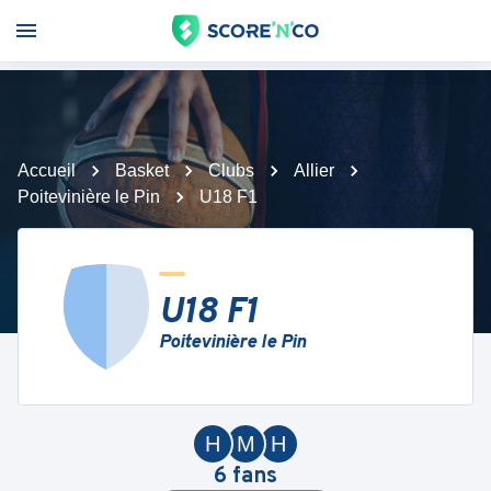
Accueil
Basket
Clubs
Allier
Poitevinière le Pin
U18 F1
U18 F1
Poitevinière le Pin
H
M
H
6
fans