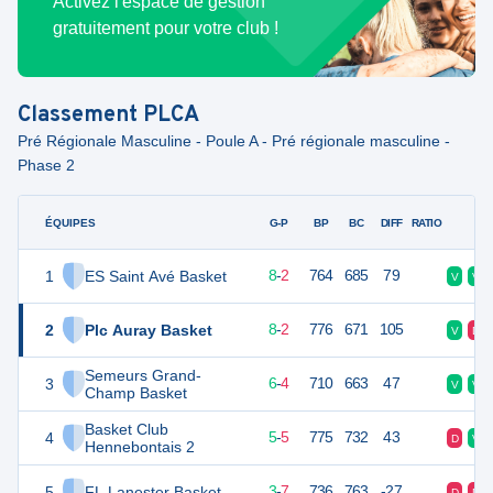
Activez l'espace de gestion
gratuitement pour votre club !
Classement
PLCA
Pré Régionale Masculine - Poule A - Pré régionale masculine -
Phase 2
ÉQUIPES
PTS
JO
G-P
BP
BC
DIFF
RATIO
F
1
ES Saint Avé Basket
18
10
8
-
2
764
685
79
V
V
2
Plc Auray Basket
18
10
8
-
2
776
671
105
V
D
Semeurs Grand-
3
16
10
6
-
4
710
663
47
V
V
Champ Basket
Basket Club
4
15
10
5
-
5
775
732
43
D
V
Hennebontais 2
5
FL Lanester Basket
13
10
3
-
7
736
763
-27
D
D