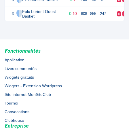
Folc Lorient Ouest
6
10
10
0
-
10
608
855
-247
D
D
Basket
Fonctionnalités
Application
Lives commentés
Widgets gratuits
Widgets - Extension Wordpress
Site internet MonSiteClub
Tournoi
Convocations
Clubhouse
Entreprise