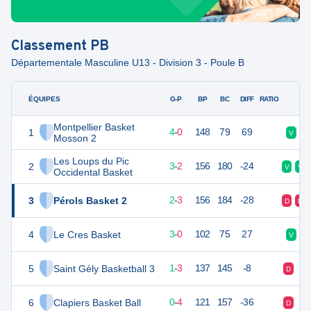
Classement
PB
Départementale Masculine U13 - Division 3 - Poule B
ÉQUIPES
PTS
JO
G-P
BP
BC
DIFF
RATIO
F
Montpellier Basket
1
8
4
4
-
0
148
79
69
V
Mosson 2
Les Loups du Pic
2
8
5
3
-
2
156
180
-24
V
V
Occidental Basket
3
Pérols Basket 2
7
5
2
-
3
156
184
-28
D
D
4
Le Cres Basket
6
4
3
-
0
102
75
27
V
5
Saint Gély Basketball 3
5
4
1
-
3
137
145
-8
D
D
6
Clapiers Basket Ball
4
4
0
-
4
121
157
-36
D
D