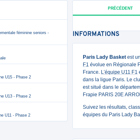
PRÉCÉDENT
ementale féminine seniors -
INFORMATIONS
Paris Lady Basket
est un
ale
F1
évolue en Régionale Fé
France.
L'équipe U11 F1
é
ine U15 - Phase 2
dans la ligue Paris. Le c
est situé dans le départem
Frapie PARIS 20E ARR
ine U13 - Phase 2
Suivez les résultats, cla
équipes du Paris Lady Bas
ne U11 - Phase 2