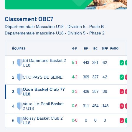
Classement
OBC7
Départementale Masculine U18 - Division 5 - Poule B -
Départementale masculine U18 - Division 5 - Phase 2
ÉQUIPES
PTS
JO
G-P
BP
BC
DIFF
RATIO
F
ES Dammarie Basket 2
1
11
6
5
-
1
443
381
62
V
V
U18
2
CTC PAYS DE SEINE
10
6
4
-
2
369
327
42
V
D
Ozoir Basket Club 77
3
9
6
3
-
3
426
387
39
D
D
U18
Vaux- Le-Penil Basket
4
6
6
0
-
6
311
454
-143
D
D
2 U18
Moissy Basket Club 2
6
0
0
0
-
0
0
0
0
D
V
U18