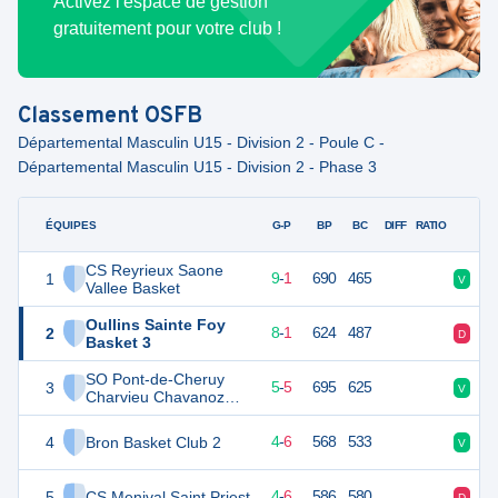
Activez l'espace de gestion
gratuitement pour votre club !
Classement
OSFB
Départemental Masculin U15 - Division 2 - Poule C -
Départemental Masculin U15 - Division 2 - Phase 3
ÉQUIPES
PTS
JO
G-P
BP
BC
DIFF
RATIO
F
CS Reyrieux Saone
1
19
10
9
-
1
690
465
V
V
Vallee Basket
Oullins Sainte Foy
2
17
10
8
-
1
624
487
D
V
Basket 3
SO Pont-de-Cheruy
3
15
10
5
-
5
695
625
V
V
Charvieu Chavanoz
Basket
4
Bron Basket Club 2
14
10
4
-
6
568
533
V
D
5
CS Menival Saint Priest
14
10
4
-
6
586
580
D
D