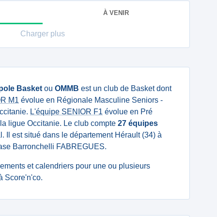
À VENIR
Charger plus
pole Basket
ou
OMMB
est un club de Basket dont
IOR M1
évolue en Régionale Masculine Seniors -
ccitanie.
L'équipe SENIOR F1
évolue en Pré
la ligue Occitanie. Le club compte
27 équipes
l. Il est situé dans le département Hérault (34) à
mnase Barronchelli FABREGUES.
ssements et calendriers pour une ou plusieurs
 Score'n'co.