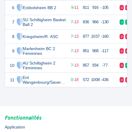
6
Eckbolsheim BB 2
29
20
9
-
11
811
916
-105
D
D
SU Schiltigheim Basket
7
27
20
7
-
13
836
966
-130
V
V
Ball 2
8
Kriegsheim/R. ASC
27
20
7
-
13
877
1037
-160
D
D
Marlenheim BC 2
9
27
20
7
-
13
851
968
-117
D
D
Féminines
AU Schiltigheim 2
10
27
20
7
-
13
857
934
-77
D
V
Féminines
Ent
11
18
20
0
-
18
572
1008
-436
D
D
Wangenbourg/Saverne
- Wangenbourg
Fonctionnalités
Application