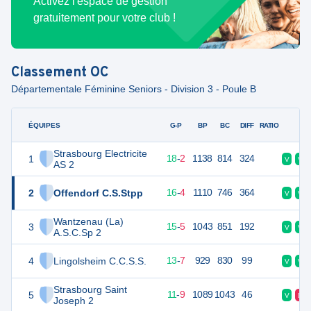
Activez l'espace de gestion
gratuitement pour votre club !
Classement
OC
Départementale Féminine Seniors - Division 3 - Poule B
ÉQUIPES
PTS
JO
G-P
BP
BC
DIFF
RATIO
F
Strasbourg Electricite
1
38
20
18
-
2
1138
814
324
V
V
AS 2
2
Offendorf C.S.Stpp
36
20
16
-
4
1110
746
364
V
V
Wantzenau (La)
3
35
20
15
-
5
1043
851
192
V
V
A.S.C.Sp 2
4
Lingolsheim C.C.S.S.
33
20
13
-
7
929
830
99
V
V
Strasbourg Saint
5
31
20
11
-
9
1089
1043
46
V
D
Joseph 2