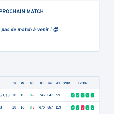
PROCHAIN MATCH
 pas de match à venir ! 😎
PTS
JO
G-P
BP
BC
DIFF
RATIO
FORME
oi U18
18
10
8
-
2
746
647
99
V
V
V
V
V
18
18
10
8
-
2
670
557
113
V
V
D
V
V