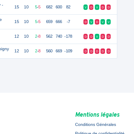
 -
15
10
5
-
5
682
600
82
V
D
V
D
D
e
15
10
5
-
5
659
666
-7
D
V
D
V
V
12
10
2
-
8
562
740
-178
D
D
V
D
D
pigny
12
10
2
-
8
560
669
-109
D
D
D
D
D
Mentions légales
Conditions Générales
Politique de confidentialité