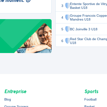
 le moment. 😔
Entente Sportive de Vitry
3
Basket U18
Groupe Francois Coppe
4
Mandres U18
5
BC Joinville 3 U18
Red Star Club de Cham
6
U18
Entreprise
Sports
Blog
Football
Groupe Scorers
Basket