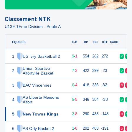
Classement
NTK
U13F 1Eme Division - Poule A
ÉQUIPES
PTS
JO
G-P
BP
BC
DIFF
RATIO
F
1
US Ivry Basketball 2
19
10
9
-
1
554
282
272
V
V
Union Sportive
2
17
10
7
-
3
422
399
23
V
D
Alfortville Basket
3
BAC Vincennes
16
10
6
-
4
418
336
82
D
D
AS Liberte Maisons
4
15
10
5
-
5
346
384
-38
V
V
Alfort
5
New Towns Kings
12
10
2
-
8
290
438
-148
D
V
6
AS Orly Basket 2
10
10
1
-
8
292
483
-191
D
D