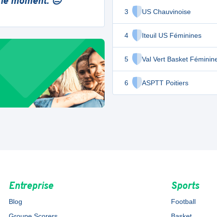
 le moment. 😔
3
US Chauvinoise
4
Iteuil US Féminines
5
Val Vert Basket Féminin
6
ASPTT Poitiers
Entreprise
Sports
Blog
Football
Groupe Scorers
Basket