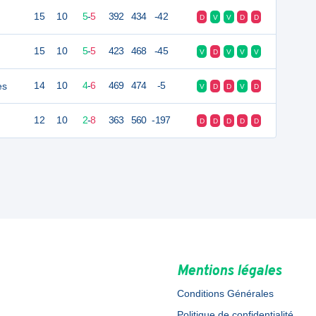
15
10
5
-
5
392
434
-42
D
V
V
D
D
15
10
5
-
5
423
468
-45
V
D
V
V
V
es
14
10
4
-
6
469
474
-5
V
D
D
V
D
12
10
2
-
8
363
560
-197
D
D
D
D
D
Mentions légales
Conditions Générales
Politique de confidentialité