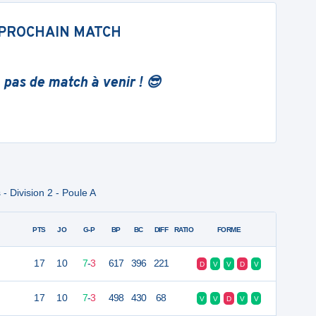
PROCHAIN MATCH
 pas de match à venir ! 😎
 Division 2 - Poule A
PTS
JO
G-P
BP
BC
DIFF
RATIO
FORME
17
10
7
-
3
617
396
221
D
V
V
D
V
17
10
7
-
3
498
430
68
V
V
D
V
V