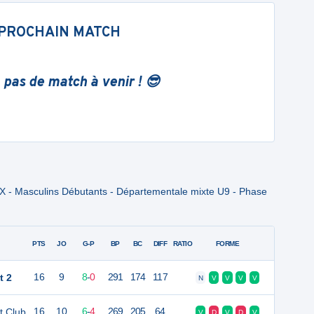
PROCHAIN MATCH
 pas de match à venir ! 😎
X - Masculins Débutants - Départementale mixte U9 - Phase
PTS
JO
G-P
BP
BC
DIFF
RATIO
FORME
t 2
16
9
8
-
0
291
174
117
N
V
V
V
V
t Club
16
10
6
-
4
269
205
64
V
D
V
D
V