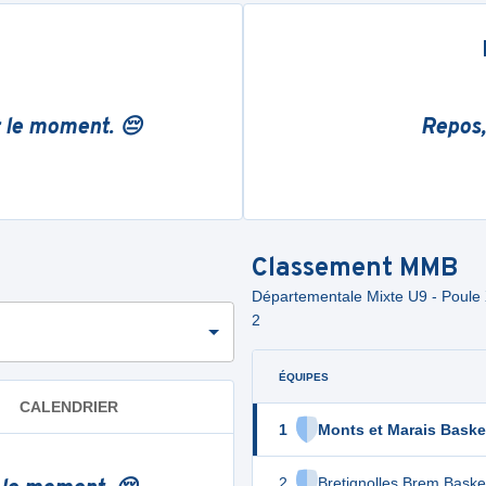
r le moment. 😔
Repos,
Classement
MMB
Départementale Mixte U9 - Poule 
2
ÉQUIPES
CALENDRIER
1
Monts et Marais Baske
2
Bretignolles Brem Baske