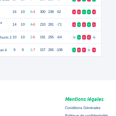
16
10
6
-
4
300
238
62
D
D
V
V
D
ps
14
10
4
-
6
210
281
-71
D
V
D
V
D
hurin 2
10
10
2
-
6
191
255
-64
N
V
D
D
N
et 4
9
9
1
-
7
157
265
-108
V
D
D
N
D
Mentions légales
Conditions Générales
Politique de confidentialité