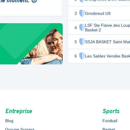
 le moment. 😔
3
Grosbreuil U9
LSF Ste Flaive des Lou
4
Basket 2
5
SSJA BASKET Saint Mat
6
Les Sables Vendée Bask
Entreprise
Sports
Blog
Football
Groupe Scorers
Basket