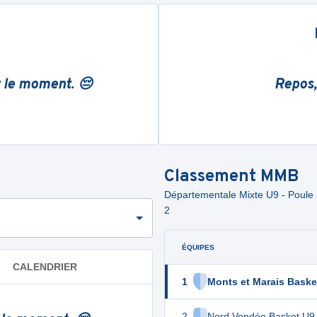
r le moment. 😔
Repos,
Classement
MMB
Départementale Mixte U9 - Poule 
2
ÉQUIPES
CALENDRIER
1
Monts et Marais Baske
2
Nord Vendée Basket U9