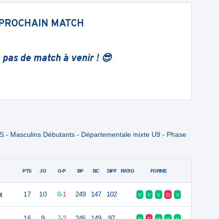
PROCHAIN MATCH
 pas de match à venir ! 😎
S - Masculins Débutants - Départementale mixte U9 - Phase
PTS
JO
G-P
BP
BC
DIFF
RATIO
FORME
t
17
10
8
-
1
249
147
102
V
V
V
D
V
16
9
7
-
2
246
149
97
V
D
V
V
V