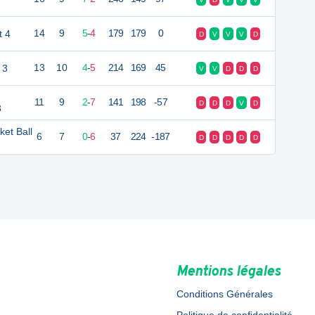
t 4
14
9
5
-
4
179
179
0
D
V
V
V
D
 3
13
10
4
-
5
214
169
45
V
V
D
D
D
11
9
2
-
7
141
198
-57
D
D
D
V
D
3
et Ball
6
7
0
-
6
37
224
-187
D
D
D
D
D
Mentions légales
Conditions Générales