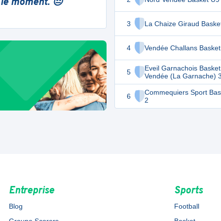
 le moment. 😔
3
La Chaize Giraud Baske
4
Vendée Challans Basket
Eveil Garnachois Basket
5
Vendée (La Garnache) 
Commequiers Sport Bask
6
2
Entreprise
Sports
Blog
Football