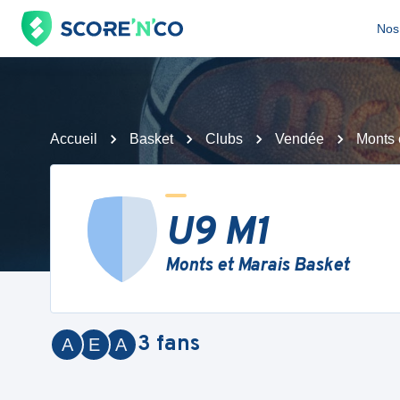
Nos 
Accueil
Basket
Clubs
Vendée
Monts 
U9 M1
Monts et Marais Basket
3
fans
A
E
A