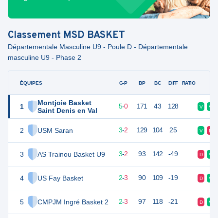
Classement
MSD BASKET
Départementale Masculine U9 - Poule D - Départementale
masculine U9 - Phase 2
ÉQUIPES
PTS
JO
G-P
BP
BC
DIFF
RATIO
F
Montjoie Basket
1
10
5
5
-
0
171
43
128
V
V
Saint Denis en Val
2
USM Saran
8
5
3
-
2
129
104
25
V
D
3
AS Trainou Basket U9
8
5
3
-
2
93
142
-49
D
V
4
US Fay Basket
7
5
2
-
3
90
109
-19
D
V
5
CMPJM Ingré Basket 2
7
5
2
-
3
97
118
-21
D
V