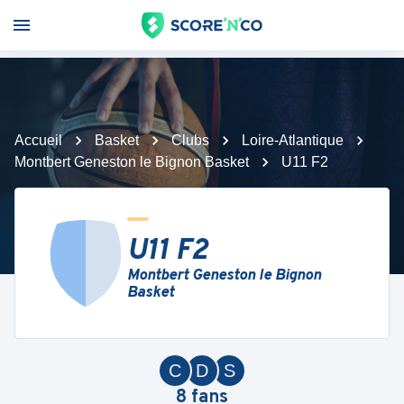
Accueil
Basket
Clubs
Loire-Atlantique
Montbert Geneston le Bignon Basket
U11 F2
U11 F2
Montbert Geneston le Bignon
Basket
C
D
S
8
fans