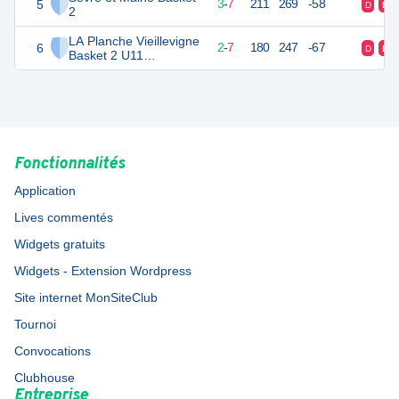
5
13
10
3
-
7
211
269
-58
D
D
2
LA Planche Vieillevigne
6
11
10
2
-
7
180
247
-67
D
D
Basket 2 U11
Féminines
Fonctionnalités
Application
Lives commentés
Widgets gratuits
Widgets - Extension Wordpress
Site internet MonSiteClub
Tournoi
Convocations
Clubhouse
Entreprise