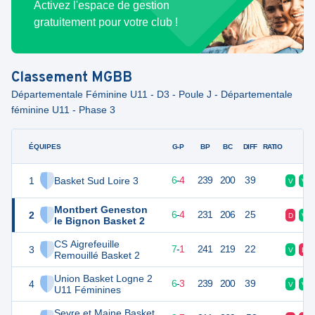
Activez l'espace de gestion
gratuitement pour votre club !
Classement
MGBB
Départementale Féminine U11 - D3 - Poule J - Départementale
féminine U11 - Phase 3
ÉQUIPES
PTS
JO
G-P
BP
BC
DIFF
RATIO
F
1
Basket Sud Loire 3
16
10
6
-
4
239
200
39
V
V
Montbert Geneston
2
16
10
6
-
4
231
206
25
D
V
le Bignon Basket 2
CS Aigrefeuille
3
15
10
7
-
1
241
219
22
V
D
Remouillé Basket 2
Union Basket Logne 2
4
15
10
6
-
3
239
200
39
V
V
U11 Féminines
Sevre et Maine Basket