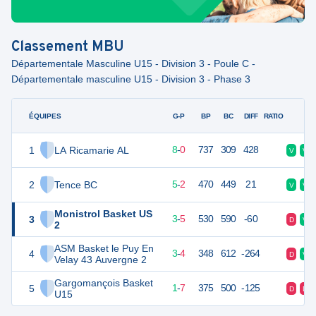
Classement
MBU
Départementale Masculine U15 - Division 3 - Poule C -
Départementale masculine U15 - Division 3 - Phase 3
ÉQUIPES
PTS
JO
G-P
BP
BC
DIFF
RATIO
F
1
LA Ricamarie AL
16
8
8
-
0
737
309
428
V
V
2
Tence BC
12
8
5
-
2
470
449
21
V
V
Monistrol Basket US
3
11
8
3
-
5
530
590
-60
D
V
2
ASM Basket le Puy En
4
10
8
3
-
4
348
612
-264
D
V
Velay 43 Auvergne 2
Gargomançois Basket
5
9
8
1
-
7
375
500
-125
D
D
U15