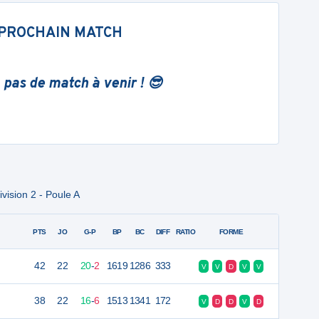
PROCHAIN MATCH
 pas de match à venir ! 😎
vision 2 - Poule A
PTS
JO
G-P
BP
BC
DIFF
RATIO
FORME
42
22
20
-
2
1619
1286
333
V
V
D
V
V
38
22
16
-
6
1513
1341
172
V
D
D
V
D