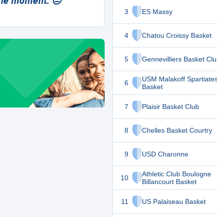
 le moment. 😔
3
ES Massy
4
Chatou Croissy Basket
5
Gennevilliers Basket Cl
USM Malakoff Spartiate
6
Basket
7
Plaisir Basket Club
8
Chelles Basket Courtry
9
USD Charonne
Athletic Club Boulogne
10
Billancourt Basket
11
US Palaiseau Basket