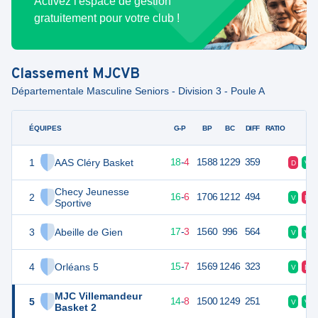
Activez l'espace de gestion
gratuitement pour votre club !
Classement
MJCVB
Départementale Masculine Seniors - Division 3 - Poule A
ÉQUIPES
PTS
JO
G-P
BP
BC
DIFF
RATIO
F
1
AAS Cléry Basket
40
22
18
-
4
1588
1229
359
D
V
Checy Jeunesse
2
38
22
16
-
6
1706
1212
494
V
D
Sportive
3
Abeille de Gien
37
22
17
-
3
1560
996
564
V
V
4
Orléans 5
37
22
15
-
7
1569
1246
323
V
D
MJC Villemandeur
5
36
22
14
-
8
1500
1249
251
V
V
Basket 2