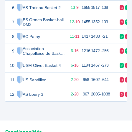
6
AS Trainou Basket 2
35
22
13
-
9
1655
1517
138
D
V
ES Ormes Basket-ball
7
34
22
12
-
10
1455
1352
103
D
V
DM3
8
BC Patay
33
22
11
-
11
1417
1438
-21
V
D
Association
9
28
22
6
-
16
1216
1472
-256
D
V
Chapelloise de Basket
2
10
USM Olivet Basket 4
28
22
6
-
16
1194
1467
-273
V
D
11
US Sandillon
24
22
2
-
20
958
1602
-644
D
D
12
AS Loury 3
24
22
2
-
20
967
2005
-1038
D
D