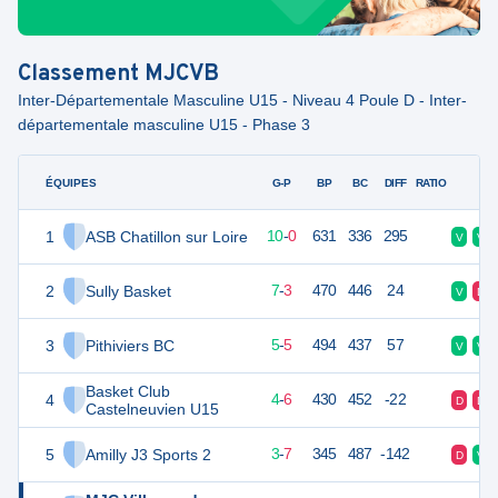
Classement
MJCVB
Inter-Départementale Masculine U15 - Niveau 4 Poule D - Inter-
départementale masculine U15 - Phase 3
ÉQUIPES
PTS
JO
G-P
BP
BC
DIFF
RATIO
F
1
ASB Chatillon sur Loire
20
10
10
-
0
631
336
295
V
V
2
Sully Basket
17
10
7
-
3
470
446
24
V
D
3
Pithiviers BC
15
10
5
-
5
494
437
57
V
V
Basket Club
4
14
10
4
-
6
430
452
-22
D
D
Castelneuvien U15
5
Amilly J3 Sports 2
13
10
3
-
7
345
487
-142
D
V