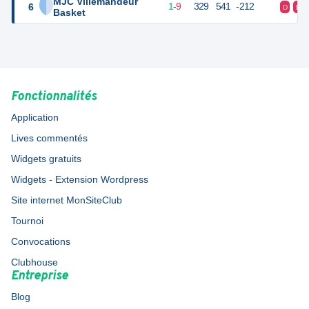
MJC Villemandeur
6
11
10
1
-
9
329
541
-212
D
D
Basket
Fonctionnalités
Application
Lives commentés
Widgets gratuits
Widgets - Extension Wordpress
Site internet MonSiteClub
Tournoi
Convocations
Clubhouse
Entreprise
Blog