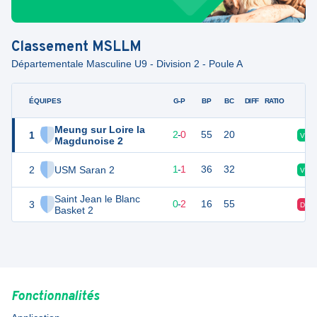
Classement
MSLLM
Départementale Masculine U9 - Division 2 - Poule A
ÉQUIPES
PTS
JO
G-P
BP
BC
DIFF
RATIO
F
Meung sur Loire la
1
4
2
2
-
0
55
20
V
Magdunoise 2
2
USM Saran 2
3
2
1
-
1
36
32
V
Saint Jean le Blanc
3
2
2
0
-
2
16
55
D
Basket 2
Fonctionnalités