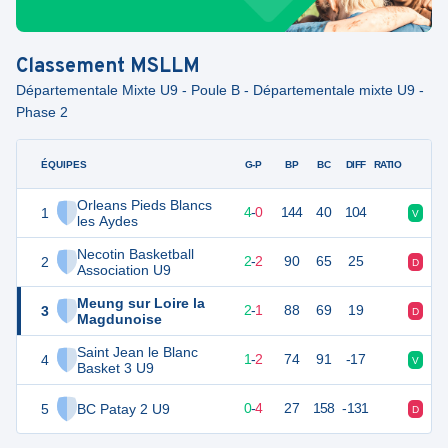
Classement
MSLLM
Départementale Mixte U9 - Poule B - Départementale mixte U9 -
Phase 2
ÉQUIPES
PTS
JO
G-P
BP
BC
DIFF
RATIO
F
Orleans Pieds Blancs
1
8
4
4
-
0
144
40
104
V
V
les Aydes
Necotin Basketball
2
6
4
2
-
2
90
65
25
D
V
Association U9
Meung sur Loire la
3
5
4
2
-
1
88
69
19
D
N
Magdunoise
Saint Jean le Blanc
4
4
4
1
-
2
74
91
-17
V
N
Basket 3 U9
5
BC Patay 2 U9
4
4
0
-
4
27
158
-131
D
D