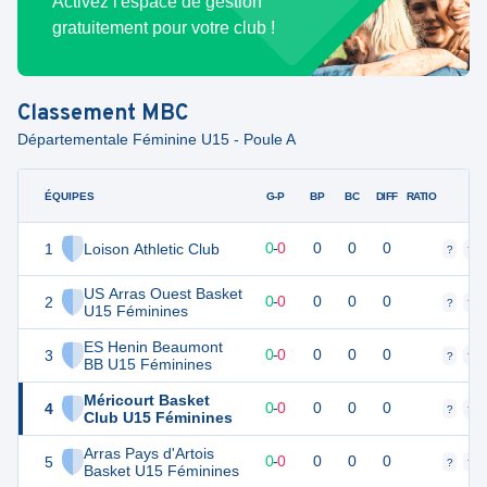
Activez l'espace de gestion
gratuitement pour votre club !
Classement
MBC
Départementale Féminine U15 - Poule A
ÉQUIPES
PTS
JO
G-P
BP
BC
DIFF
RATIO
F
1
Loison Athletic Club
0
0
0
-
0
0
0
0
?
?
US Arras Ouest Basket
2
0
0
0
-
0
0
0
0
?
?
U15 Féminines
ES Henin Beaumont
3
0
0
0
-
0
0
0
0
?
?
BB U15 Féminines
Méricourt Basket
4
0
0
0
-
0
0
0
0
?
?
Club U15 Féminines
Arras Pays d'Artois
5
0
0
0
-
0
0
0
0
?
?
Basket U15 Féminines