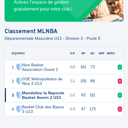
Activez l'espace de gestion
gratuitement pour votre club !
Classement
MLNBA
Départementale Masculine U13 - Division 3 - Poule E
ÉQUIPES
PTS
JO
G-P
BP
BC
DIFF
RATIO
F
Nice Basket
1
6
3
3
-
0
161
73
V
Association Ouest 2
GSE Métropolitains de
2
5
3
2
-
1
155
88
D
Nice 3 U13
Mandelieu la Napoule
3
4
3
1
-
2
82
111
V
Basket Avenir 2 U13
Basket Club des Baous
4
3
3
0
-
3
47
173
D
3 U13