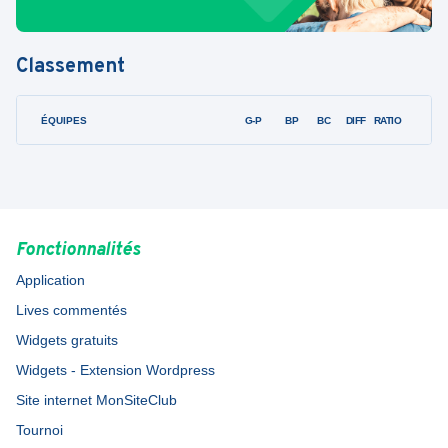
Classement
ÉQUIPES
PTS
JO
G-P
BP
BC
DIFF
RATIO
F
Fonctionnalités
Application
Lives commentés
Widgets gratuits
Widgets - Extension Wordpress
Site internet MonSiteClub
Tournoi