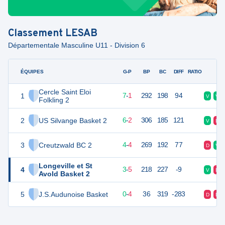
Classement
LESAB
Départementale Masculine U11 - Division 6
ÉQUIPES
PTS
JO
G-P
BP
BC
DIFF
RATIO
F
Cercle Saint Eloi
1
34
8
7
-
1
292
198
94
V
V
Folkling 2
2
US Silvange Basket 2
34
8
6
-
2
306
185
121
V
D
3
Creutzwald BC 2
23
8
4
-
4
269
192
77
D
V
Longeville et St
4
21
8
3
-
5
218
227
-9
V
D
Avold Basket 2
5
J.S.Audunoise Basket
5
8
0
-
4
36
319
-283
D
D