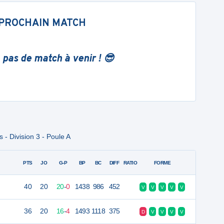
PROCHAIN MATCH
 pas de match à venir ! 😎
- Division 3 - Poule A
PTS
JO
G-P
BP
BC
DIFF
RATIO
FORME
40
20
20
-
0
1438
986
452
V
V
V
V
V
36
20
16
-
4
1493
1118
375
D
V
V
V
V