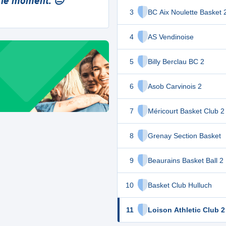
 le moment. 😔
3
BC Aix Noulette Basket 
4
AS Vendinoise
5
Billy Berclau BC 2
6
Asob Carvinois 2
7
Méricourt Basket Club 2
8
Grenay Section Basket
9
Beaurains Basket Ball 2
10
Basket Club Hulluch
11
Loison Athletic Club 2