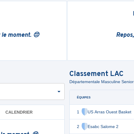
r le moment. 😔
Repos,
Classement
LAC
Départementale Masculine Seniors 
ÉQUIPES
1
US Arras Ouest Basket
CALENDRIER
2
Esabc Salome 2