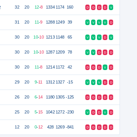
2
32
20
12
-
8
1334
1174
160
D
D
D
D
V
31
20
11
-
9
1288
1249
39
V
V
V
V
D
30
20
10
-
10
1213
1148
65
V
V
V
D
V
30
20
10
-
10
1287
1209
78
V
V
D
D
D
30
20
11
-
8
1214
1172
42
D
D
D
V
D
29
20
9
-
11
1312
1327
-15
V
V
V
D
D
26
20
6
-
14
1180
1305
-125
D
D
D
D
D
25
20
5
-
15
1042
1272
-230
V
D
D
V
D
12
20
0
-
12
428
1269
-841
D
D
D
D
D