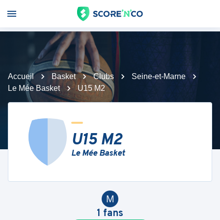
Accueil
Basket
Clubs
Seine-et-Marne
Le Mée Basket
U15 M2
U15 M2
Le Mée Basket
M
1
fans