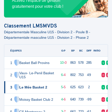
Activez l'espace de gestion
gratuitement pour votre club !
Classement
LMSMVDS
Départementale Masculine U15 - Division 2 - Poule B -
Départementale masculine U15 - Division 2 - Phase 2
ÉQUIPES
PTS
JO
G-P
BP
BC
DIFF
RATIO
F
1
Basket Ball Provins
20
10
10
-
0
863
578
285
V
V
Vaux- Le-Penil Basket
2
16
10
6
-
4
802
753
49
D
D
U15
3
Le Mée Basket 2
15
10
5
-
5
625
623
2
V
V
4
Moissy Basket Club 2
14
10
4
-
6
640
739
-99
D
V
5
CS Montereau 2
13
10
3
-
7
662
723
-61
D
D