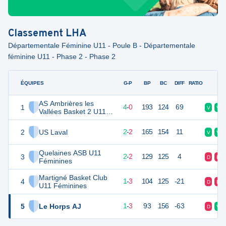
Classement
LHA
Départementale Féminine U11 - Poule B - Départementale
féminine U11 - Phase 2 - Phase 2
ÉQUIPES
PTS
JO
G-P
BP
BC
DIFF
RATIO
F
AS Ambrières les
1
8
4
4
-
0
193
124
69
V
V
Vallées Basket 2 U11
Féminines
2
US Laval
6
4
2
-
2
165
154
11
V
V
Quelaines ASB U11
3
6
4
2
-
2
129
125
4
D
D
Féminines
Martigné Basket Club
4
5
4
1
-
3
104
125
-21
D
D
U11 Féminines
5
Le Horps AJ
5
4
1
-
3
93
156
-63
D
V