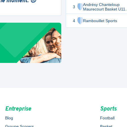
 le moment. 😔
Andrésy Chanteloup
3
Maurecourt Basket U11
Féminines
4
Rambouillet Sports
Entreprise
Sports
Blog
Football
Groupe Scorers
Basket