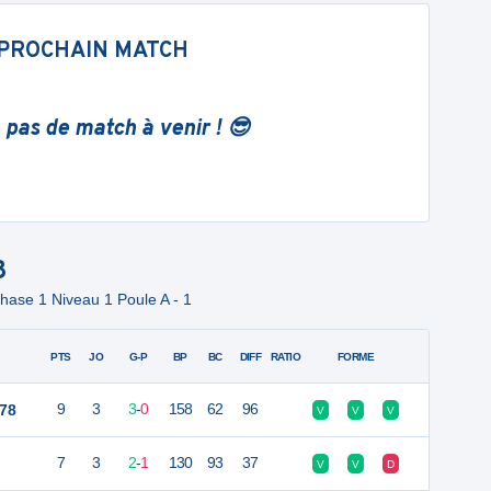
PROCHAIN MATCH
 pas de match à venir ! 😎
8
ase 1 Niveau 1 Poule A - 1
PTS
JO
G-P
BP
BC
DIFF
RATIO
FORME
 78
9
3
3
-
0
158
62
96
V
V
V
7
3
2
-
1
130
93
37
V
V
D