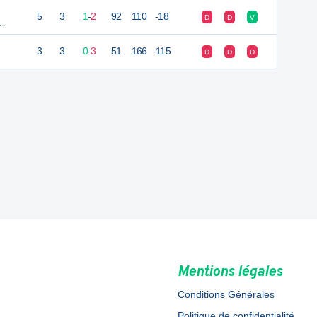
5
3
1
-
2
92
110
-18
D
D
V
3
3
0
-
3
51
166
-115
D
D
D
Mentions légales
Conditions Générales
Politique de confidentialité