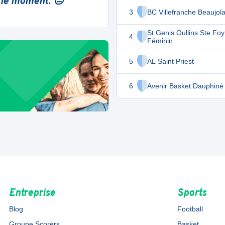
 le moment. 😔
3
BC Villefranche Beaujola
St Genis Oullins Ste Foy
4
Féminin
5
AL Saint Priest
6
Avenir Basket Dauphiné
Entreprise
Sports
Blog
Football
Groupe Scorers
Basket