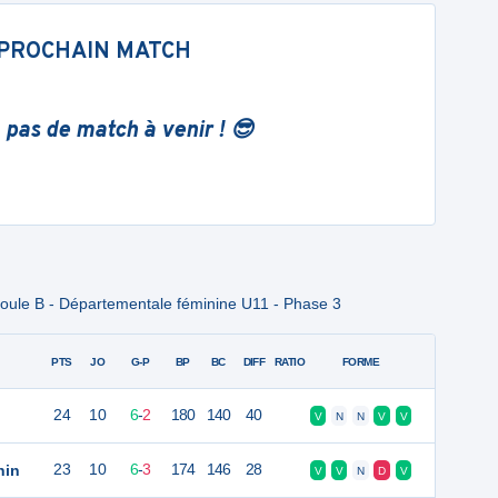
PROCHAIN MATCH
 pas de match à venir ! 😎
oule B - Départementale féminine U11 - Phase 3
PTS
JO
G-P
BP
BC
DIFF
RATIO
FORME
24
10
6
-
2
180
140
40
V
N
N
V
V
nin
23
10
6
-
3
174
146
28
V
V
N
D
V