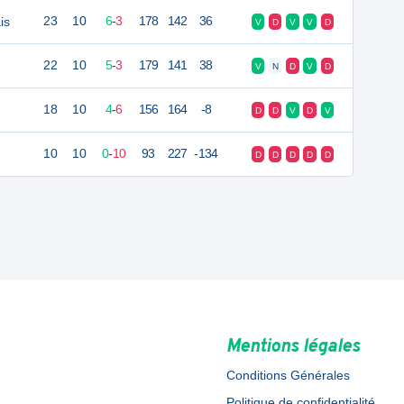
is
23
10
6
-
3
178
142
36
V
D
V
V
D
22
10
5
-
3
179
141
38
V
N
D
V
D
18
10
4
-
6
156
164
-8
D
D
V
D
V
10
10
0
-
10
93
227
-134
D
D
D
D
D
Mentions légales
Conditions Générales
Politique de confidentialité