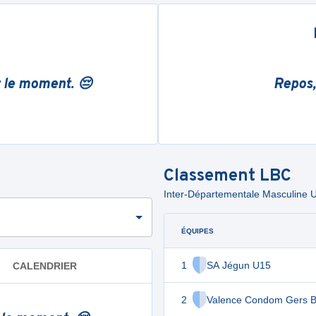
r le moment. 😔
Repos,
Classement
LBC
Inter-Départementale Masculine U
ÉQUIPES
1
SA Jégun U15
CALENDRIER
2
Valence Condom Gers B