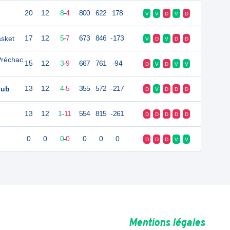
20
12
8
-
4
800
622
178
V
V
D
V
D
sket
17
12
5
-
7
673
846
-173
V
D
V
D
D
Préchac
15
12
3
-
9
667
761
-94
D
V
D
V
V
lub
13
12
4
-
5
355
572
-217
D
V
D
D
D
13
12
1
-
11
554
815
-261
D
D
D
D
D
0
0
0
-
0
0
0
0
D
D
D
V
V
Mentions légales