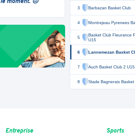
 le moment. 😔
3
Barbazan Basket Club
4
Montrejeau Pyrenees Ba
Basket Club Fleurance 
5
U15
6
Lannemezan Basket C
7
Auch Basket Club 2 U15
8
Stade Bagnerais Basket
Entreprise
Sports