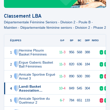
Classement
LBA
Départementale Féminine Seniors - Division 2 - Poule B -
Maintien - Départementale féminine seniors - Division 2 - Phase 2
ÉQUIPES
PTS
JO
G-P
BP
BC
DIFF
RATIO
F
Hermine Plourin
1
25
14
11
-
3
956
568
388
V
V
Basket Féminines
Ergue Gaberic Basket
2
25
14
11
-
3
820
636
184
V
V
Ball Féminines
Amicale Sportive Ergué
3
25
14
11
-
3
890
500
390
V
D
Armel 3
Landi Basket
4
24
14
10
-
4
849
545
304
V
V
Association
Féminines
Amicale Sportive du
5
19
13
6
-
7
784
651
133
D
V
Guelmeur 2