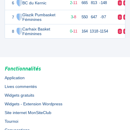
6
BC du Kernic
15
14
2
-
11
665
813
-148
D
D
Glazik Pumbasket
7
14
13
3
-
8
550
647
-97
D
D
Féminines
Carhaix Basket
8
11
12
0
-
11
164
1318
-1154
D
D
Féminines
Fonctionnalités
Application
Lives commentés
Widgets gratuits
Widgets - Extension Wordpress
Site internet MonSiteClub
Tournoi