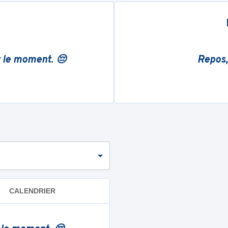
r le moment. 😔
Repos,
CALENDRIER