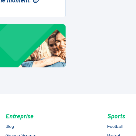
 le moment. 😔
Entreprise
Sports
Blog
Football
Groupe Scorers
Basket