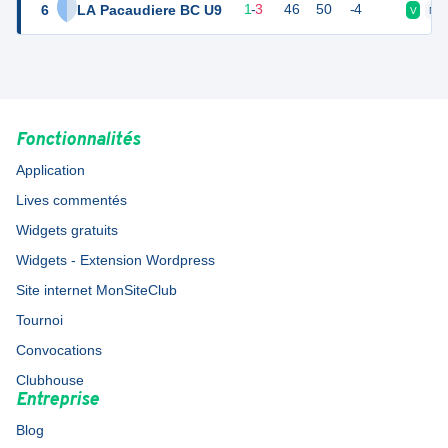
6
LA Pacaudiere BC U9
6
4
1
-
3
46
50
-4
V
N
Fonctionnalités
Application
Lives commentés
Widgets gratuits
Widgets - Extension Wordpress
Site internet MonSiteClub
Tournoi
Convocations
Clubhouse
Entreprise
Blog