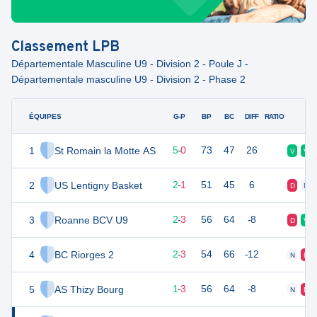
Classement
LPB
Départementale Masculine U9 - Division 2 - Poule J -
Départementale masculine U9 - Division 2 - Phase 2
ÉQUIPES
PTS
JO
G-P
BP
BC
DIFF
RATIO
F
1
St Romain la Motte AS
15
5
5
-
0
73
47
26
V
V
2
US Lentigny Basket
9
4
2
-
1
51
45
6
D
N
3
Roanne BCV U9
9
5
2
-
3
56
64
-8
D
V
4
BC Riorges 2
9
5
2
-
3
54
66
-12
N
D
5
AS Thizy Bourg
8
5
1
-
3
56
64
-8
N
D