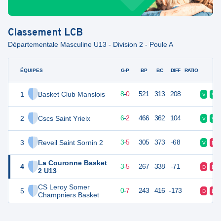
Classement
LCB
Départementale Masculine U13 - Division 2 - Poule A
ÉQUIPES
PTS
JO
G-P
BP
BC
DIFF
RATIO
F
1
Basket Club Manslois
16
8
8
-
0
521
313
208
V
V
2
Cscs Saint Yrieix
14
8
6
-
2
466
362
104
V
V
3
Reveil Saint Sornin 2
11
8
3
-
5
305
373
-68
V
D
La Couronne Basket
4
11
8
3
-
5
267
338
-71
D
D
2 U13
CS Leroy Somer
5
7
8
0
-
7
243
416
-173
D
D
Champniers Basket