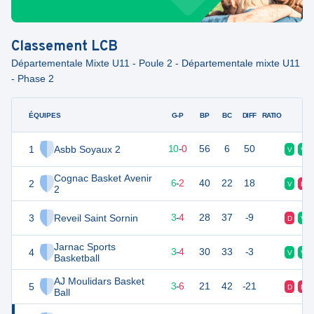
Classement
LCB
Départementale Mixte U11 - Poule 2 - Départementale mixte U11
- Phase 2
ÉQUIPES
PTS
JO
G-P
BP
BC
DIFF
RATIO
F
1
Asbb Soyaux 2
20
10
10
-
0
56
6
50
V
V
Cognac Basket Avenir
2
14
10
6
-
2
40
22
18
V
D
2
3
Reveil Saint Sornin
9
10
3
-
4
28
37
-9
D
V
Jarnac Sports
4
9
10
3
-
4
30
33
-3
V
V
Basketball
AJ Moulidars Basket
5
7
10
3
-
6
21
42
-21
D
D
Ball