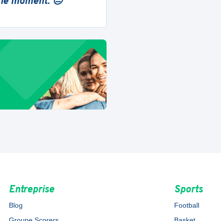
 le moment. 😔
Entreprise
Sports
Blog
Football
Groupe Scorers
Basket