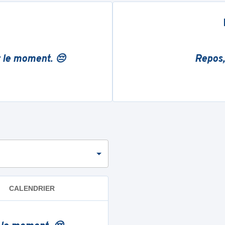
r le moment. 😔
Repos,
CALENDRIER