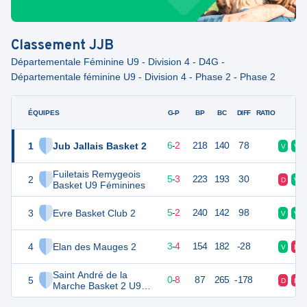
Classement
JJB
Départementale Féminine U9 - Division 4 - D4G -
Départementale féminine U9 - Division 4 - Phase 2 - Phase 2
ÉQUIPES
PTS
JO
G-P
BP
BC
DIFF
RATIO
F
1
Jub Jallais Basket 2
14
8
6
-
2
218
140
78
V
V
Fuiletais Remygeois
2
13
8
5
-
3
223
193
30
D
V
Basket U9 Féminines
3
Evre Basket Club 2
12
7
5
-
2
240
142
98
V
V
4
Elan des Mauges 2
10
7
3
-
4
154
182
-28
V
D
Saint André de la
5
8
8
0
-
8
87
265
-178
D
D
Marche Basket 2 U9
Féminines