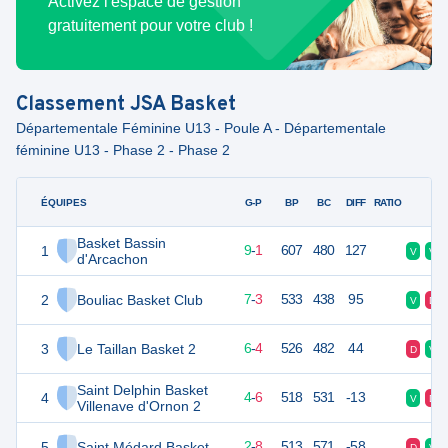
Activez l'espace de gestion
gratuitement pour votre club !
Classement
JSA Basket
Départementale Féminine U13 - Poule A - Départementale
féminine U13 - Phase 2 - Phase 2
ÉQUIPES
PTS
JO
G-P
BP
BC
DIFF
RATIO
F
Basket Bassin
1
19
10
9
-
1
607
480
127
V
V
d'Arcachon
2
Bouliac Basket Club
17
10
7
-
3
533
438
95
V
D
3
Le Taillan Basket 2
16
10
6
-
4
526
482
44
D
V
Saint Delphin Basket
4
14
10
4
-
6
518
531
-13
V
D
Villenave d'Ornon 2
5
Saint Médard Basket
12
10
2
-
8
513
571
-58
D
V