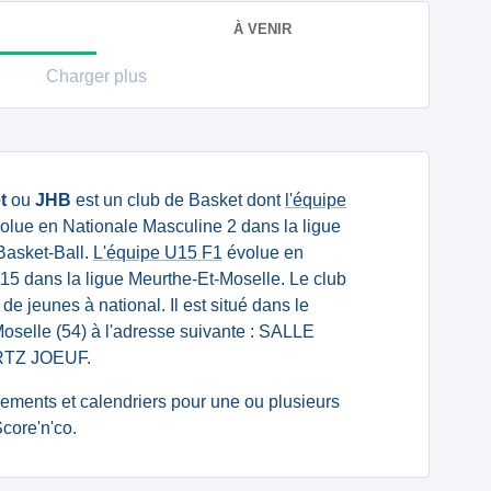
À VENIR
Charger plus
t
ou
JHB
est un club de Basket dont
l'équipe
olue en Nationale Masculine 2 dans la ligue
Basket-Ball.
L'équipe U15 F1
évolue en
5 dans la ligue Meurthe-Et-Moselle. Le club
 de jeunes à national. Il est situé dans le
oselle (54) à l'adresse suivante : SALLE
TZ JOEUF.
ssements et calendriers pour une ou plusieurs
core'n'co.