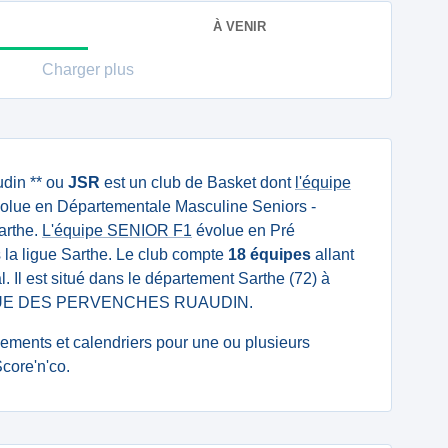
À VENIR
Charger plus
din ** ou
JSR
est un club de Basket dont
l'équipe
olue en Départementale Masculine Seniors -
arthe.
L'équipe SENIOR F1
évolue en Pré
la ligue Sarthe. Le club compte
18 équipes
allant
 Il est situé dans le département Sarthe (72) à
18 RUE DES PERVENCHES RUAUDIN.
ssements et calendriers pour une ou plusieurs
core'n'co.