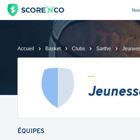
Nos 
Accueil
Basket
Clubs
Sarthe
Jeuness
Jeuness
ÉQUIPES