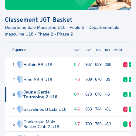
Classement
JGT Basket
Départementale Masculine U18 - Poule B - Départementale
masculine U18 - Phase 2 - Phase 2
ÉQUIPES
PTS
JO
G-P
BP
BC
DIFF
RATIO
F
1
Halluin EB U18
18
10
8
-
2
937
639
298
D
V
2
Hem SB B U18
17
10
7
-
3
709
670
39
V
V
Jeune Garde
3
16
10
6
-
4
673
678
-5
V
V
Tourcoing 2 U18
4
Gravelines B Esla U18
14
10
4
-
6
663
744
-81
D
V
Dunkerque Malo
5
13
10
3
-
7
709
789
-80
V
D
Basket Club 2 U18