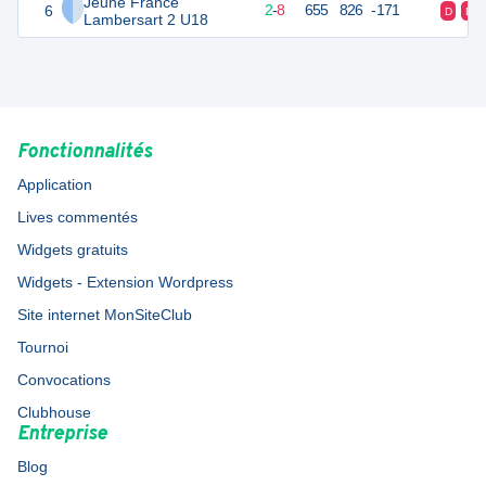
Jeune France
6
12
10
2
-
8
655
826
-171
D
D
Lambersart 2 U18
Fonctionnalités
Application
Lives commentés
Widgets gratuits
Widgets - Extension Wordpress
Site internet MonSiteClub
Tournoi
Convocations
Clubhouse
Entreprise
Blog