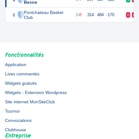
Besne
Pontchateau Basket
6
12
10
2
-
8
314
484
-170
D
D
Club
Fonctionnalités
Application
Lives commentés
Widgets gratuits
Widgets - Extension Wordpress
Site internet MonSiteClub
Tournoi
Convocations
Clubhouse
Entreprise