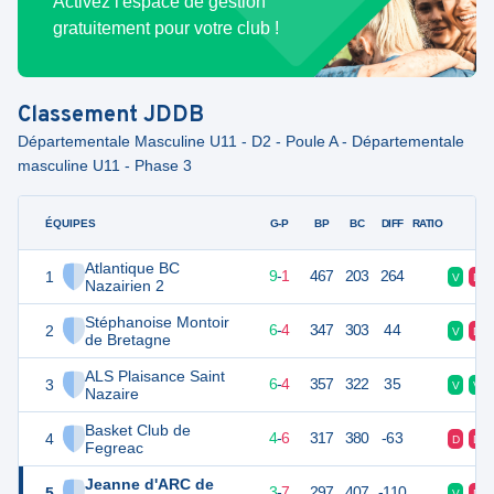
Activez l'espace de gestion
gratuitement pour votre club !
Classement
JDDB
Départementale Masculine U11 - D2 - Poule A - Départementale
masculine U11 - Phase 3
ÉQUIPES
PTS
JO
G-P
BP
BC
DIFF
RATIO
F
Atlantique BC
1
19
10
9
-
1
467
203
264
V
D
Nazairien 2
Stéphanoise Montoir
2
16
10
6
-
4
347
303
44
V
D
de Bretagne
ALS Plaisance Saint
3
16
10
6
-
4
357
322
35
V
V
Nazaire
Basket Club de
4
14
10
4
-
6
317
380
-63
D
D
Fegreac
Jeanne d'ARC de
5
13
10
3
-
7
297
407
-110
V
D