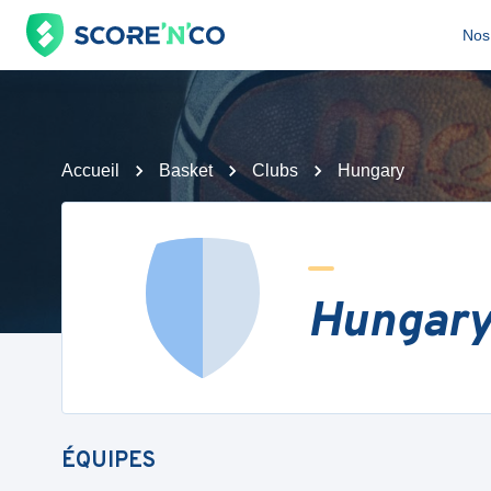
Nos 
Accueil
Basket
Clubs
Hungary
Hungar
ÉQUIPES