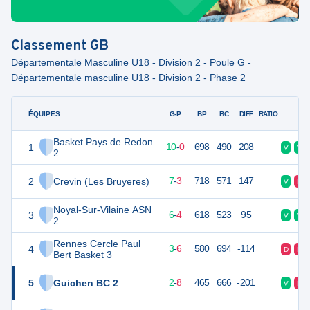
Classement
GB
Départementale Masculine U18 - Division 2 - Poule G -
Départementale masculine U18 - Division 2 - Phase 2
ÉQUIPES
PTS
JO
G-P
BP
BC
DIFF
RATIO
F
Basket Pays de Redon
1
20
10
10
-
0
698
490
208
V
V
2
2
Crevin (Les Bruyeres)
17
10
7
-
3
718
571
147
V
D
Noyal-Sur-Vilaine ASN
3
16
10
6
-
4
618
523
95
V
V
2
Rennes Cercle Paul
4
12
10
3
-
6
580
694
-114
D
D
Bert Basket 3
5
Guichen BC 2
12
10
2
-
8
465
666
-201
V
D