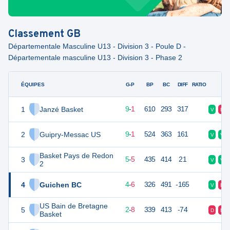
Classement
GB
Départementale Masculine U13 - Division 3 - Poule D -
Départementale masculine U13 - Division 3 - Phase 2
ÉQUIPES
PTS
JO
G-P
BP
BC
DIFF
RATIO
F
1
Janzé Basket
19
10
9
-
1
610
293
317
V
D
2
Guipry-Messac US
19
10
9
-
1
524
363
161
V
V
Basket Pays de Redon
3
15
10
5
-
5
435
414
21
V
V
2
4
Guichen BC
14
10
4
-
6
326
491
-165
V
D
US Bain de Bretagne
5
12
10
2
-
8
339
413
-74
D
D
Basket