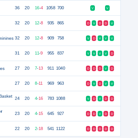
36
20
16
-
4
1058
700
V
V
32
20
12
-
8
935
865
D
V
D
D
V
minines
32
20
12
-
8
909
758
V
D
V
V
V
31
20
11
-
9
955
837
V
V
V
V
D
nes
27
20
7
-
13
911
1040
D
D
D
V
D
27
20
8
-
11
969
963
D
V
D
V
V
Basket
24
20
4
-
16
783
1088
V
D
V
D
D
r
23
20
4
-
15
645
927
D
D
V
D
D
22
20
2
-
18
541
1122
D
D
D
D
D