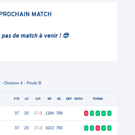
PROCHAIN MATCH
 pas de match à venir ! 😎
 Division 4 - Poule B
PTS
JO
G-P
BP
BC
DIFF
RATIO
FORME
37
20
17
-
3
1184
789
D
V
V
V
V
37
20
17
-
3
1022
783
V
V
D
V
V