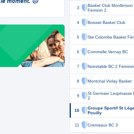
 le moment. 😔
Basket Club Montbrison
3
Féminin 2
4
Boisset Basket Club
5
Ste Colombe Basket Fé
6
Commelle Vernay BC
7
Noiretable BC 2 Fémini
8
Montchal Violay Basket
St Germain Lespinasse 
9
2
Groupe Sportif St Lége
10
Pouilly
11
Cremeaux BC 3