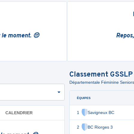
r le moment. 😔
Repos,
Classement
GSSLP
Départementale Féminine Seniors -
ÉQUIPES
1
Savigneux BC
CALENDRIER
2
BC Riorges 3