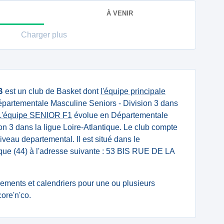
À VENIR
Charger plus
B
est un club de Basket dont
l'équipe principale
partementale Masculine Seniors - Division 3 dans
L'équipe SENIOR F1
évolue en Départementale
on 3 dans la ligue Loire-Atlantique. Le club compte
veau departemental. Il est situé dans le
que (44) à l'adresse suivante : 53 BIS RUE DE LA
ssements et calendriers pour une ou plusieurs
ore'n'co.