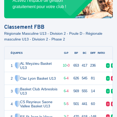
Activez l'espace de gestion
gratuitement pour votre club !
Classement
FBB
Régionale Masculine U13 - Division 2 - Poule D - Régionale
masculine U13 - Division 2 - Phase 2
ÉQUIPES
PTS
JO
G-P
BP
BC
DIFF
RATIO
F
AL Meyzieu Basket
1
20
10
10
-
0
653
417
236
V
V
U13
2
Clar Lyon Basket U13
16
10
6
-
4
626
545
81
V
D
Basket Club Arbreslois
3
16
10
6
-
4
569
555
14
V
V
U13
CS Reyrieux Saone
4
15
10
5
-
5
501
441
60
D
D
Vallee Basket U13
5
ES St Jean le Vieux
13
10
3
-
7
470
618
-148
D
V